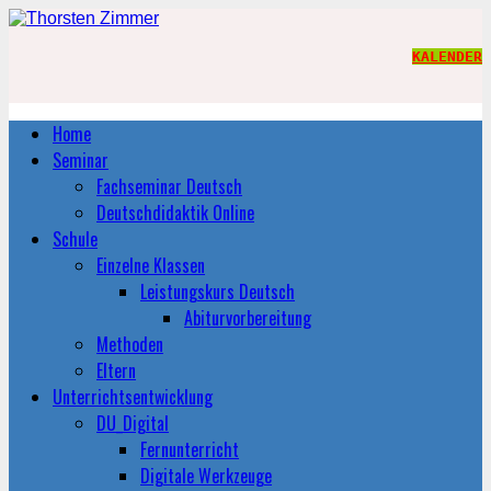
KALENDER
Home
Seminar
Fachseminar Deutsch
Deutschdidaktik Online
Schule
Einzelne Klassen
Leistungskurs Deutsch
Abiturvorbereitung
Methoden
Eltern
Unterrichtsentwicklung
DU_Digital
Fernunterricht
Digitale Werkzeuge