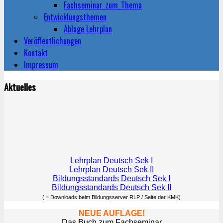
Fachseminar_zum_Thema
Entwicklungsthemen
Ablage Lehrplan
Veröffentlichungen
Kontakt
Impressum
Aktuelles
Lehrplan Deutsch Sek I
Lehrplan Deutsch Sek II
Bildungsstandards Deutsch Sek I
Bildungsstandards Deutsch Sek II
( = Downloads beim Bildungsserver RLP / Seite der KMK)
NEUE AUFLAGE!
Das Buch zum Fachseminar