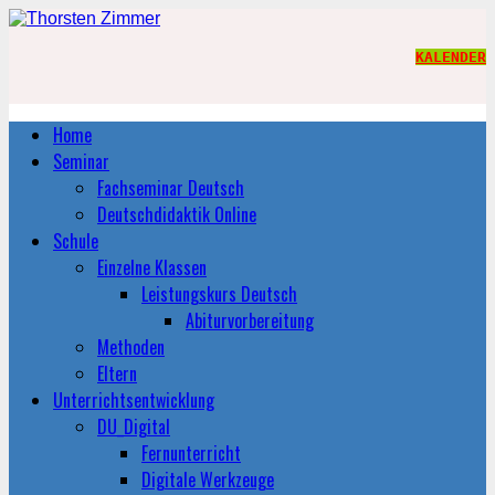
KALENDER
Home
Seminar
Fachseminar Deutsch
Deutschdidaktik Online
Schule
Einzelne Klassen
Leistungskurs Deutsch
Abiturvorbereitung
Methoden
Eltern
Unterrichtsentwicklung
DU_Digital
Fernunterricht
Digitale Werkzeuge